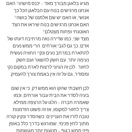
מגיע בלאגן מבורך מאד - יכנס מישהו? האם 
אנחנו מרגישים בנוח עם הבלאגן הכל כך 
אנושי, או האם יש שם אלמנט של בושה? 
האם אנחנו מרגישים בנוח שיראו את הצד 
האוטנתי ופחות מצטלם?
מצד שני, כמו שדירה נאה מרחיבה דעתו של 
אדם, כך גם לגבי אורחים. הרי ממש נעים 
להתארח במרחב נעים ונקי! החוויה נעשית 
נעימה יותר, עם חשק להשאר ועם חשק 
לחזור.  לכן זה הגיוני לרצות לארח במקום נקי 
ומסודר, גם על זה אין באמת צורך להעמיק.
לכן חשבתי שהקו הוא ממש דק. כי אין שום 
בעיה לסדר את הבית עבור אורחים, וכמו 
שאמרה חברה - הלגו על הרצפה ממילא 
צריך לחזור למקומו, אז זה פשוט הזדמנות 
טובה לזרז את העניינים. כשהסדר ונקיון קורה 
מתוך לחץ פנימי, שמורגש בדרך כלל באופן 
פיזי ממש בגוף - תנועות יותר מגושמות, 