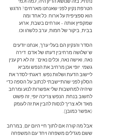
נתחיל בזה שנושא הדיון היה, למה ולמי 
הטרפת נקיון לפני שאנחנו מארחים? הדגש 
הוא ספציפית על ארוח. כל אחד ומה 
שמקפיץ אותה - אורחים בשבת, ארוע 
בבית, ביקור של חמות, ערב כלשהו וכו.
הסדר והנקיון הם בעלי ערך, אנחנו יודעים 
ש"שלושה מרחיבין דעתו של אדם: דירה 
נאה, ואישה נאה, וכלים נאים". זה לא רק ענין 
גשמי. יופי אכן מרחיב את הנפש ומביא 
ליישוב הדעת ושלוות נפש. דאגתי לסדר את 
הסלון לפני שהתיישבתי לכתוב על הספה כדי 
שיהיה למחשבות שלי אפשרות לנוע ומרחב 
לחשוב בנחת. הנפש צריכה יופי, זה פשוט 
מאד ולא צריך לנסות להבין את זה לעומק 
(אפשר כמובן).
אבל מה קורה אם לתוך חיי היום יום, במרחב 
ששם מגדלים משפחה ויחד עם המשפחה 