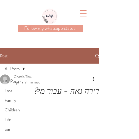
Follow my whatsapp status!
Post
All Posts
Chassia Thau
All Posts
Apr 18
3 min read
דירה נאה - עבור מי?
Loss
Family
Children
Life
war