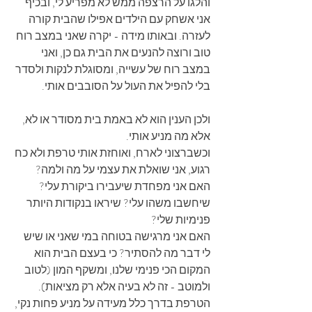
והלגו על הרצפה ממש לא מפריע לי, ובכיף 
אני אשחק עם הילדים אפילו שהבית קורה 
לעזרה. ובאותו מידה - יקרה שאני במצב רוח 
טוב ורוצה להנעים את הבית גם כן, ואני 
במצב רוח של עשייה, ומסוגלת לנקות ולסדר 
בלי להפיל את העול על הסובבים אותי.
ולכן הענין הוא לא באמת בית מסודר או לא, 
אלא מה מניע אותי.
וכשברצוני לארח, ואוחזת אותי טרפת ולא כח 
רגוע, אני שואלת את עצמי על מה ולמה? 
האם אני מפחדת שיעבירו ביקורת עלי? 
שיחשבו משהו עלי? שיראו בנקודות היותר 
פנימיות שלי?
האם אני מרגישה בטוחה במי שאני או שיש 
לי דבר מה להסתיר? כי בעצם הבית הוא 
המקום הכי פנימי שלנו, ומשקף המון (לטוב 
ולמוטב - זה לא בעיה אלא רק מציאות).
הטרפת בדרך כלל מעידה על מניע פחות נקי, 